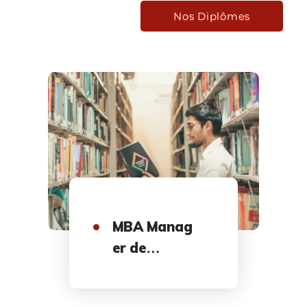
Nos Diplômes
MBA Manag
er de
Business
Unit