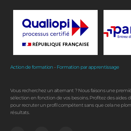
Action de formation
-
Formation par apprentissage
Vous recherchez un alternant ? Nous faisons une premi
sélection en fonction de vos besoins. Profitez des aides de
pour recruter un profil compétent sans que cela ne plo
résultats.