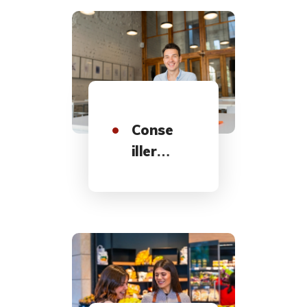
et de
Centr
e de
Profit
Conse
iller
Comm
ercial